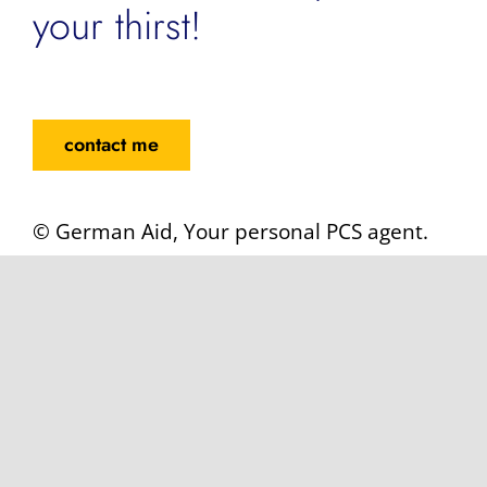
your thirst!
contact me
© German Aid, Your personal PCS agent.
All Rights Reserved 2021
Terms & Conditions
|
Privacy Policy
|
Datenschutzerklärung
|
Legal Notice
|
Impressum